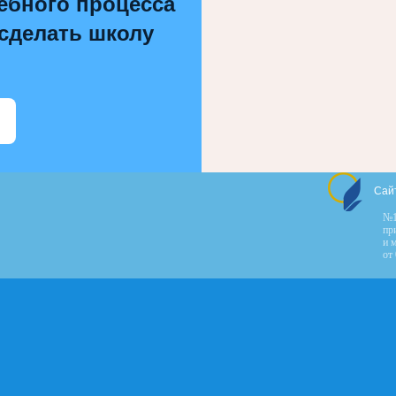
ебного процесса
 сделать школу
Сай
№1
пр
и 
от