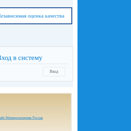
езависимая оценка качества
Вход в систему
Вход
айт Минпросвещения России