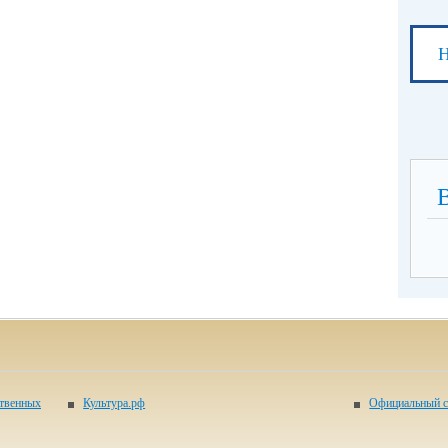
Н
ственных
Культура.рф
Официальный с