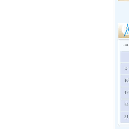
пн
3
10
17
24
31